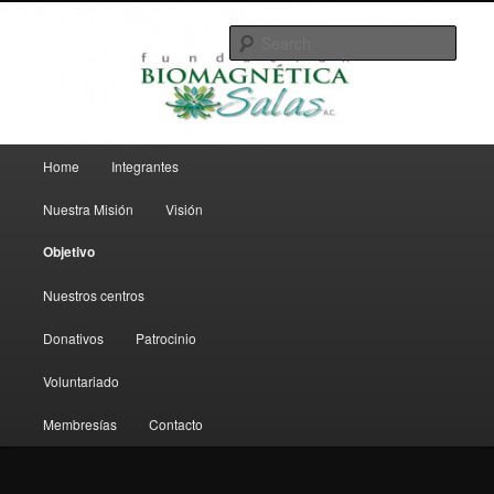
Just another WordPress site
Sear
Fundación Salas
Main menu
Home
Integrantes
Skip to primary content
Nuestra Misión
Visión
Objetivo
Nuestros centros
Donativos
Patrocinio
Voluntariado
Membresías
Contacto